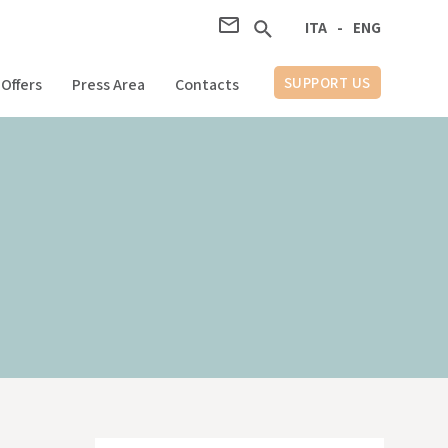
ITA
ITA
-
-
ENG
ENG
SUPPORT US
Offers
Press Area
Contacts
AIUTA LA RICERCA
Area Stampa
Contatti