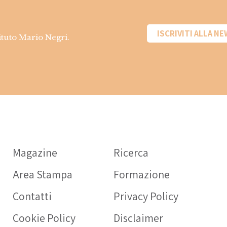
ISCRIVITI ALLA N
tituto Mario Negri.
In
fa
Magazine
Ricerca
OPE
Area Stampa
Formazione
Int
rivo
Contatti
Privacy Policy
sani
Cookie Policy
Disclaimer
pres