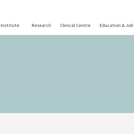
Institute
Research
Clinical Centre
Education & Job 
Centro Clinico
Formazione & Posizioni aperte
Magazine