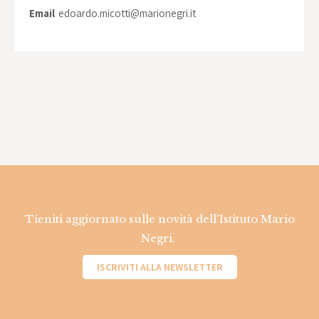
Email
edoardo.micotti@marionegri.it
Tieniti aggiornato sulle novità dell'Istituto Mario
Negri.
ISCRIVITI ALLA NEWSLETTER