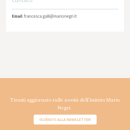
Contatti
Email
francesca.galli@marionegri.it
Tieniti aggiornato sulle novità dell'Istituto Mario
Negri.
ISCRIVITI ALLA NEWSLETTER