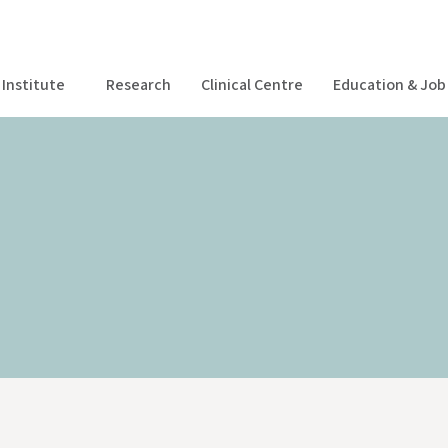
Institute
Research
Clinical Centre
Education & Job 
Centro Clinico
Formazione & Posizioni aperte
Magazine