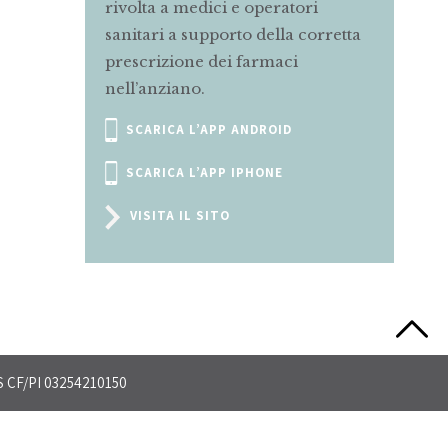
eratori
alle mamme in gravidanza e
ella corretta
allattamento sul corretto uso dei
maci
farmaci.
SCRIVI A
ROID
MAMMAEBAMBINO@MARIONEGRI.IT
ONE
CONSULTA IL FORUM
Slide 2 of 5.
CS CF/PI 03254210150