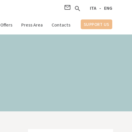
ITA
ITA
-
-
ENG
ENG
SUPPORT US
Offers
Press Area
Contacts
AIUTA LA RICERCA
Area Stampa
Contatti