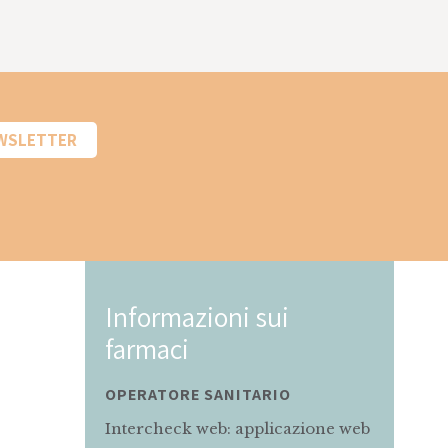
EWSLETTER
ui
Informazioni sui
farmaci
RIO
MAMMA E BAMBINO
licazione web
Servizio di informazioni rivolto