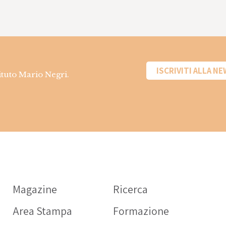
ISCRIVITI ALLA N
tituto Mario Negri.
Informazioni s
farmaci
Magazine
Ricerca
OPERATORE SANITA
Area Stampa
Formazione
Intercheck web: app