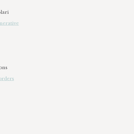
lari
nerative
ons
orders