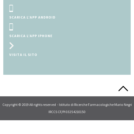
SCRIVI A MAMMAEBAMBINO@MAR
CONSULTA IL FORUM
Slide 2 of 5.
Copyright © 2019 All rights reserved - Istituto di Ricerche Farmacologiche Mario Negri
IRCCS CF/PI 03254210150