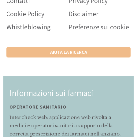
Contatti
Privacy Policy
Cookie Policy
Disclaimer
Whistleblowing
Preferenze sui cookie
AIUTA LA RICERCA
 farmaci
Informazioni sui f
MAMMA E BAMBINO
zione web rivolta a
Servizio di informazioni r
ari a supporto della
gravidanza e allattamento s
i farmaci nell’anziano.
farmaci.