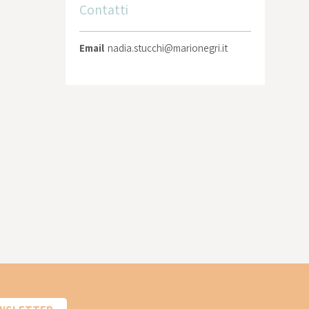
Contatti
Email
nadia.stucchi@marionegri.it