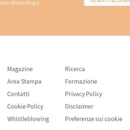
ISCRIVITI ALLA N
tituto Mario Negri.
In
fa
Magazine
Ricerca
OPE
Area Stampa
Formazione
Int
rivo
Contatti
Privacy Policy
sani
Cookie Policy
Disclaimer
pres
nell
Whistleblowing
Preferenze sui cookie
S