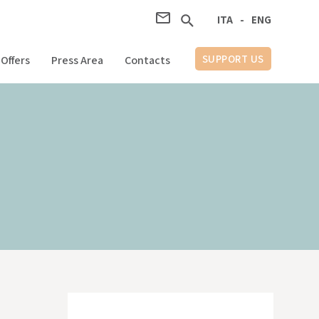
ITA
ITA
-
-
ENG
ENG
SUPPORT US
Offers
Press Area
Contacts
AIUTA LA RICERCA
Area Stampa
Contatti