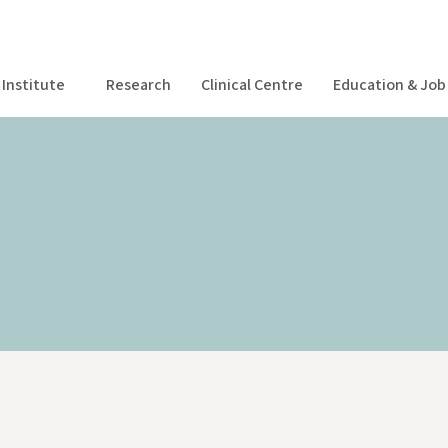
Institute
Research
Clinical Centre
Education & Job 
Centro Clinico
Formazione & Posizioni aperte
Magazine