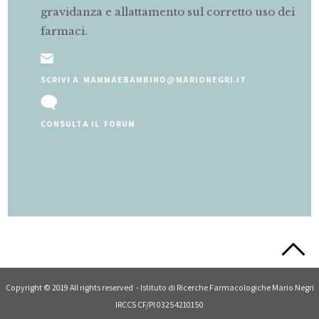
gravidanza e allattamento sul corretto uso dei
farmaci.
SCRIVI A MAMMAEBAMBINO@MARIONEGRI.IT
CONSULTA IL FORUM
Slide 2 of 5.
Copyright © 2019 All rights reserved - Istituto di Ricerche Farmacologiche Mario Negri
IRCCS CF/PI 03254210150