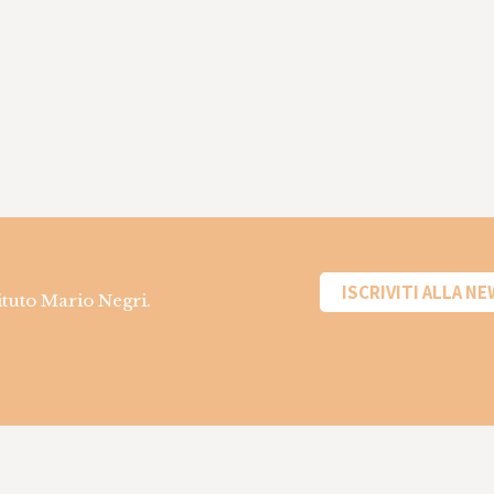
ISCRIVITI ALLA N
tituto Mario Negri.
Informazioni sui