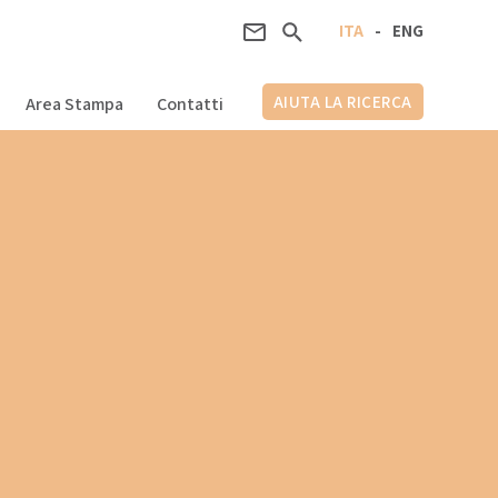
ITA
-
ENG
AIUTA LA RICERCA
Area Stampa
Contatti