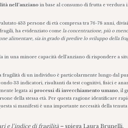
lità nell’anziano
in base al consumo di frutta e verdura 
valutato 433 persone di età compresa tra 76-78 anni, divisi
fragili, ha evidenziato come
la concentrazione, più o meno 
e alimentare, sia in grado di predire lo sviluppo della frag
ela in una minore capacità dell’anziano di rispondere a sit
 fragilità di un individuo è particolarmente lungo dal pu
econdo 33 indicatori, risultanti da test cognitivi, fisici e an
amente legata ai
processi di invecchiamento umano
, il
rsone della stessa età. Per questa ragione identificare ra
uesta si manifesti è una importante necessità della tenuta
i e l’indice di fragilità
– spiega Laura Brunelli,