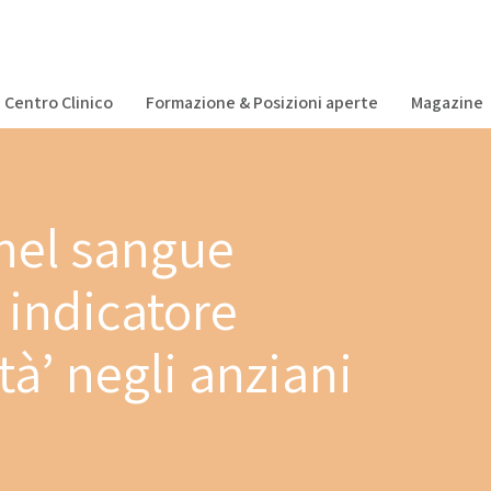
Centro Clinico
Formazione & Posizioni aperte
Magazine
nel sangue
 indicatore
ità’ negli anziani