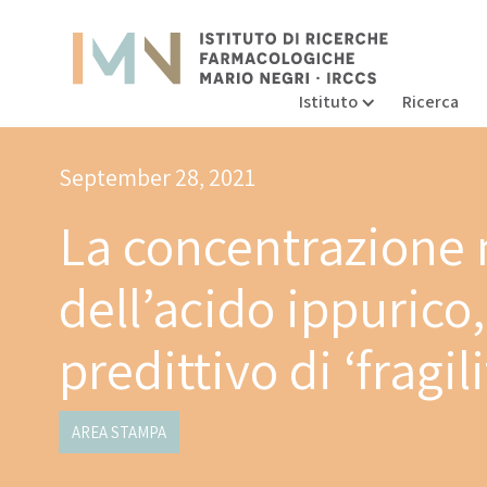
Istituto
Ricerca
September 28, 2021
La concentrazione 
dell’acido ippurico,
predittivo di ‘fragil
AREA STAMPA