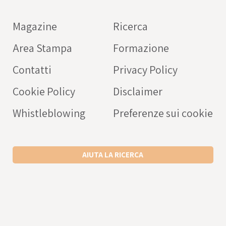
farmaci
Magazine
Ricerca
OPERATORE SANITARIO
Area Stampa
Formazione
Intercheck web: applicaz
rivolta a medici e operato
Contatti
Privacy Policy
sanitari a supporto della c
Cookie Policy
Disclaimer
prescrizione dei farmaci
nell’anziano.
Whistleblowing
Preferenze sui cookie
SCARICA L’APP ANDROID
SCARICA L’APP IPHONE
AIUTA LA RICERCA
VISITA IL SITO