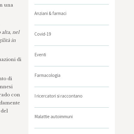
in una
Anziani & farmaci
alta, nel
Covid-19
ilità in
Eventi
uazioni di
Farmacologia
nto di
amnesi
 grado con
I ricercatori si raccontano
pidamente
 del
Malattie autoimmuni