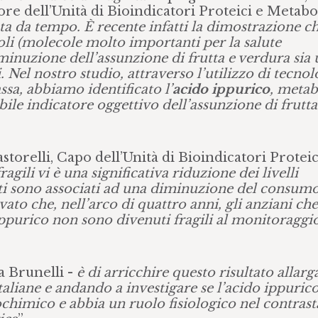
re dell’Unità di Bioindicatori Proteici e Metabo
ta da tempo. È recente infatti la dimostrazione ch
li (molecole molto importanti per la salute
iminuzione dell’assunzione di frutta e verdura sia
 Nel nostro studio, attraverso l’utilizzo di tecnol
ssa, abbiamo identificato l’
acido ippurico
, metab
ile indicatore oggettivo dell’assunzione di frutta
torelli, Capo dell’Unità di Bioindicatori Proteic
gili vi è una significativa riduzione dei livelli
sti sono associati ad una diminuzione del consumo
ato che, nell’arco di quattro anni, gli anziani che
 ippurico non sono divenuti fragili al monitoraggi
 Brunelli -
è di arricchire questo risultato allar
taliane e andando a investigare se l’acido ippuric
chimico e abbia un ruolo fisiologico nel contrast