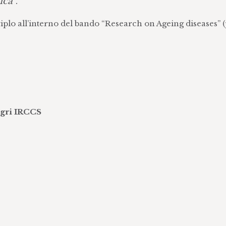
ica
”.
riplo all’interno del bando “Research on Ageing diseases” 
egri IRCCS