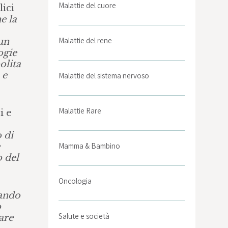
Malattie del cuore
lici
e la
Malattie del rene
 un
ogie
olita
 e
Malattie del sistema nervoso
Malattie Rare
i e
 di
Mamma & Bambino
o del
Oncologia
gando
o
Salute e società
are