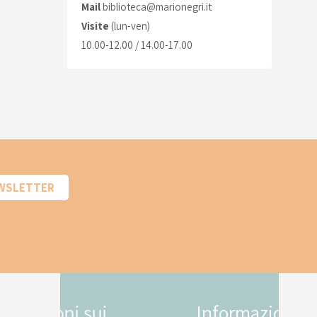
Mail
biblioteca@marionegri.it
Visite
(lun-ven)
10.00-12.00 / 14.00-17.00
EWSLETTER
Informazioni sui
In