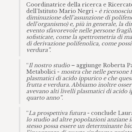
Coordinatrice della ricerca e Ricercato
dell’Istituto Mario Negri -
è riconosciu
diminuzione dell’assunzione di polifeno
dell'organismo) e, più in generale, la d
evento sfavorevole nelle persone fragili.
sofisticate, come la spettrometria di ma
di derivazione polifenolica, come possib
verdura”.
“
Il nostro studio
– aggiunge Roberta Pas
Metabolici -
mostra che nelle persone fra
plasmatici di acido ippurico e che que
frutta e verdura. Abbiamo inoltre osserv
avevano alti livelli plasmatici di acido
quarto anno”
.
“
La prospettiva futura
- conclude Laura
lo studio ad altre popolazioni anziane i
stesso possa essere un determinante bio