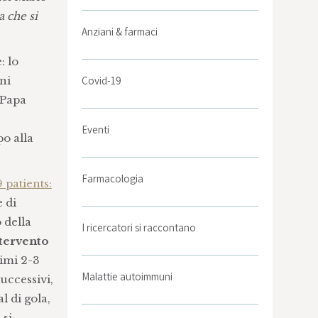
 che si
Anziani & farmaci
: lo
ni
Covid-19
 Papa
Eventi
po alla
Farmacologia
 patients:
 di
 della
I ricercatori si raccontano
tervento
rimi 2-3
Malattie autoimmuni
uccessivi,
l di gola,
 si