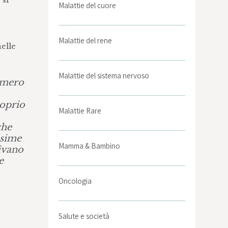
Malattie del cuore
Malattie del rene
elle
Malattie del sistema nervoso
umero
roprio
Malattie Rare
che
ssime
Mamma & Bambino
ivano
e
Oncologia
Salute e società