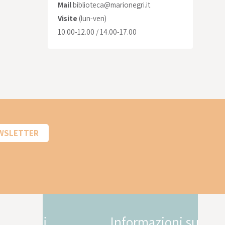
Mail
biblioteca@marionegri.it
Visite
(lun-ven)
10.00-12.00 / 14.00-17.00
EWSLETTER
Informazioni sui
In