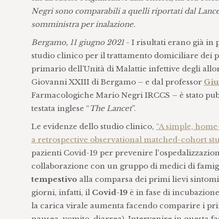
Negri sono comparabili a quelli riportati dal Lanc
somministra per inalazione.
Bergamo, 11 giugno 2021
- I risultati erano già i
studio clinico per il trattamento domiciliare dei 
primario dell’Unità di Malattie infettive degli al
Giovanni XXIII di Bergamo – e dal professor
Giu
Farmacologiche Mario Negri IRCCS – è stato pubbl
testata inglese “
The Lancet
”.
Le evidenze dello studio clinico,
“A simple, home-
a retrospective observational matched-cohort st
pazienti Covid-19 per prevenire l'ospedalizzazion
collaborazione con un gruppo di medici di famig
tempestivo
alla comparsa dei primi lievi sintomi 
giorni, infatti, il
Covid-19
è in fase di incubazione
la carica virale aumenta facendo comparire i prim
nausea, vomito, diarrea). Intervenire in questa fa