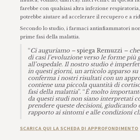
farebbe con qualsiasi altra infezione respiratoria
potrebbe aiutare ad accelerare il recupero e a ri
Secondo lo studio, i farmaci antinfiammatori non
prime fasi della malattia.
“
Ci auguriamo –
spiega Remuzzi
– che
di casi l’evoluzione verso le forme più g
all’ospedale. Il nostro studio è imperfe
in questi giorni, un articolo apparso su 
conferma i nostri risultati con un app
contiene una piccola quantità di corti
fasi della malattia
”. “
È molto important
da questi studi non siano interpretati c
prendere queste decisioni, giudicando di
rapporto ai sintomi e alle condizioni cl
SCARICA QUI LA SCHEDA DI APPROFONDIMENTO