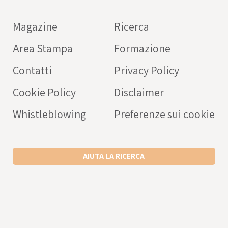
farmaci
Magazine
Ricerca
OPERATORE SANITARIO
Area Stampa
Formazione
Intercheck web: applicaz
rivolta a medici e operato
Contatti
Privacy Policy
sanitari a supporto della c
Cookie Policy
Disclaimer
prescrizione dei farmaci
nell’anziano.
Whistleblowing
Preferenze sui cookie
SCARICA L’APP ANDROID
SCARICA L’APP IPHONE
AIUTA LA RICERCA
VISITA IL SITO