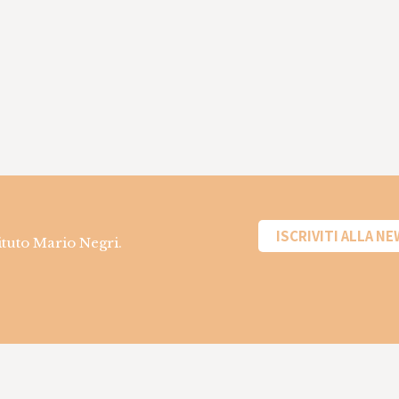
ISCRIVITI ALLA N
tituto Mario Negri.
Informazioni sui