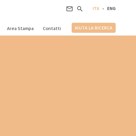
ITA
-
ENG
AIUTA LA RICERCA
Area Stampa
Contatti