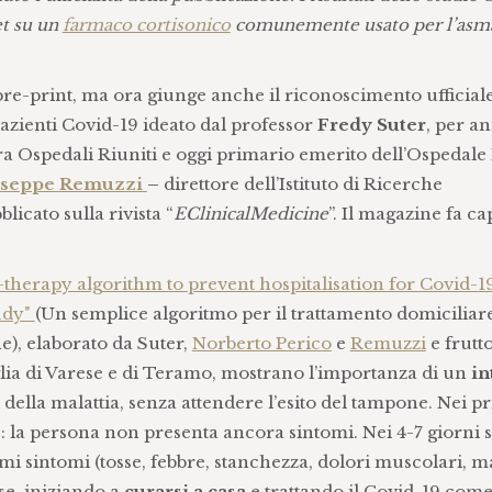
et su un
farmaco cortisonico
comunemente usato per l’asma
n pre-print, ma ora giunge anche il riconoscimento ufficiale
pazienti Covid-19 ideato dal professor
Fredy Suter
, per an
lora Ospedali Riuniti e oggi primario emerito dell’Ospedale
seppe Remuzzi
–
direttore dell’Istituto di Ricerche
icato sulla rivista “
EClinicalMedicine
”. Il magazine fa ca
therapy algorithm to prevent hospitalisation for Covid-19
udy"
(Un semplice algoritmo per il trattamento domiciliare
e), elaborato da Suter,
Norberto Perico
e
Remuzzi
e frutto
lia di Varese e di Teramo, mostrano l’importanza di un
in
della malattia, senza attendere l’esito del tampone. Nei p
: la persona non presenta ancora sintomi. Nei 4-7 giorni s
i sintomi (tosse, febbre, stanchezza, dolori muscolari, ma
se, iniziando a
curarsi a casa
e trattando il Covid-19 come