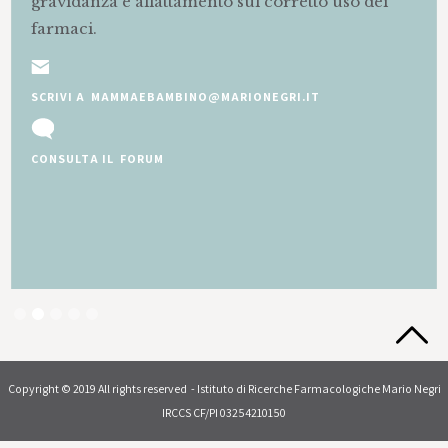
gravidanza e allattamento sul corretto uso dei
farmaci.
SCRIVI A MAMMAEBAMBINO@MARIONEGRI.IT
CONSULTA IL FORUM
Slide 2 of 5.
Copyright © 2019 All rights reserved - Istituto di Ricerche Farmacologiche Mario Negri
IRCCS CF/PI 03254210150