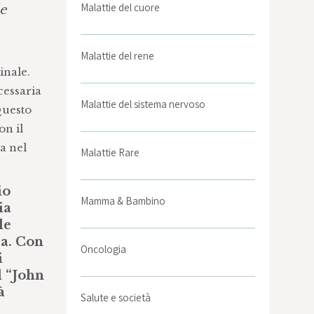
Malattie del cuore
e
Malattie del rene
inale.
cessaria
Malattie del sistema nervoso
Questo
on il
a nel
Malattie Rare
io
Mamma & Bambino
ia
le
ra. Con
Oncologia
i
l “John
à
Salute e società
,