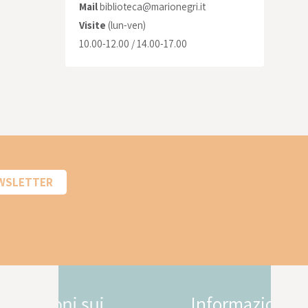
Mail
biblioteca@marionegri.it
Visite
(lun-ven)
10.00-12.00 / 14.00-17.00
EWSLETTER
Informazioni sui
In