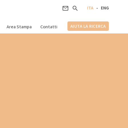
ITA
-
ENG
AIUTA LA RICERCA
Area Stampa
Contatti