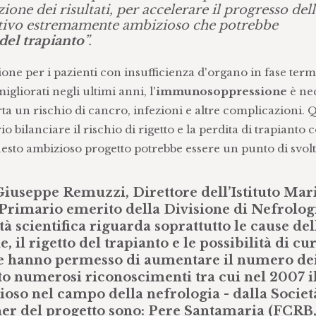
one dei risultati, per accelerare il progresso dell
ttivo estremamente ambizioso che potrebbe
del trapianto
”.
ione per i pazienti con insufficienza d'organo in fase term
igliorati negli ultimi anni, l'
immunosoppressione
è ne
ta un rischio di cancro, infezioni e altre complicazioni. 
ilanciare il rischio di rigetto e la perdita di trapianto c
esto ambizioso progetto potrebbe essere un punto di svolt
Giuseppe Remuzzi, Direttore dell’Istituto Mar
Primario emerito della Divisione di Nefrolog
à scientifica riguarda soprattutto le cause del
, il rigetto del trapianto e le possibilità di cu
he hanno permesso di aumentare il numero de
nuto numerosi riconoscimenti tra cui nel 2007 i
gioso nel campo della nefrologia - dalla Societ
ner del progetto sono: Pere Santamaria (FCRB