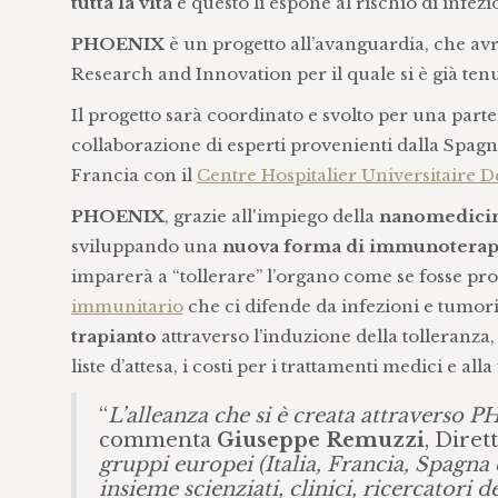
tutta la vita
e questo li espone al rischio di infez
PHOENIX
è un progetto all’avanguardia, che a
Research and Innovation per il quale si è già tenu
Il progetto sarà coordinato e svolto per una parte
collaborazione di esperti provenienti dalla Spag
Francia con il
Centre Hospitalier Universitaire 
PHOENIX
, grazie all'impiego della
nanomedici
sviluppando una
nuova forma di immunoterap
imparerà a “tollerare” l’organo come se fosse pr
immunitario
che ci difende da infezioni e tumori.
trapianto
attraverso l’induzione della tolleranza
liste d’attesa, i costi per i trattamenti medici e all
“
L’alleanza che si è creata attraverso
commenta
Giuseppe Remuzzi
, Diret
gruppi europei (Italia, Francia, Spagna
insieme scienziati, clinici, ricercatori d