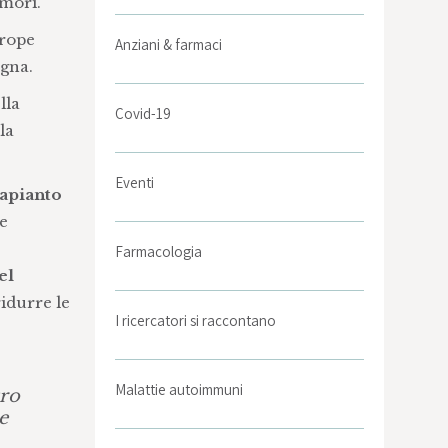
umori.
urope
Anziani & farmaci
agna.
lla
Covid-19
lla
Eventi
rapianto
te
Farmacologia
el
ridurre le
I ricercatori si raccontano
Malattie autoimmuni
ro
e