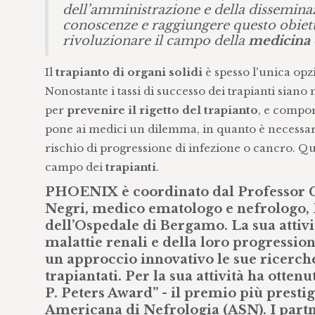
dell’amministrazione e della disseminazi
conoscenze e raggiungere questo obie
rivoluzionare il campo della
medicina 
Il
trapianto di organi solidi
è spesso l'unica opz
Nonostante i tassi di successo dei trapianti siano m
per
prevenire il rigetto del trapianto
, e compor
pone ai medici un dilemma, in quanto è necessario b
rischio di progressione di infezione o cancro. Qu
campo dei
trapianti
.
PHOENIX
è coordinato dal Professor 
Negri, medico ematologo e nefrologo, 
dell’Ospedale di Bergamo. La sua attivit
malattie renali e della loro progressione
un approccio innovativo le sue ricerc
trapiantati. Per la sua attività ha otte
P. Peters Award” - il premio più presti
Americana di Nefrologia (ASN). I part