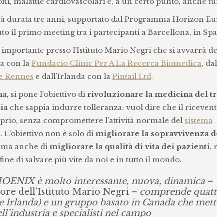
ioni, malattie cardiovascolari e, a un certo punto, anche t
vrà durata tre anni, supportato dal Programma Horizon E
to il primo meeting tra i partecipanti a Barcellona, in Sp
 importante presso l’Istituto Mario Negri che si avvarrà de
na con la
Fundacio Clinic Per A La Recerca Biomedica
, da
De Rennes
e dall’Irlanda con la
Pintail Ltd
.
na
, si pone l’obiettivo di
rivoluzionare la medicina del t
ia
che sappia indurre tolleranza: vuol dire che il riceven
oprio, senza compromettere l’attività normale del
sistema
 L’obiettivo non è solo di
migliorare la sopravvivenza d
, ma anche di
migliorare la qualità di vita dei pazienti
, 
a fine di salvare più vite da noi e in tutto il mondo.
 PHOENIX è molto interessante, nuova, dinamica
–
tore dell’Istituto Mario Negri –
comprende quatt
 e Irlanda) e un gruppo basato in Canada che mett
ell’industria e specialisti nel campo