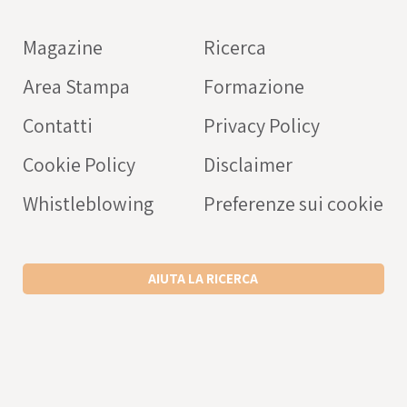
farmaci
Magazine
Ricerca
OPERATORE SANITARIO
Area Stampa
Formazione
Intercheck web: applicaz
rivolta a medici e operato
Contatti
Privacy Policy
sanitari a supporto della c
Cookie Policy
Disclaimer
prescrizione dei farmaci
nell’anziano.
Whistleblowing
Preferenze sui cookie
SCARICA L’APP ANDROID
SCARICA L’APP IPHONE
AIUTA LA RICERCA
VISITA IL SITO