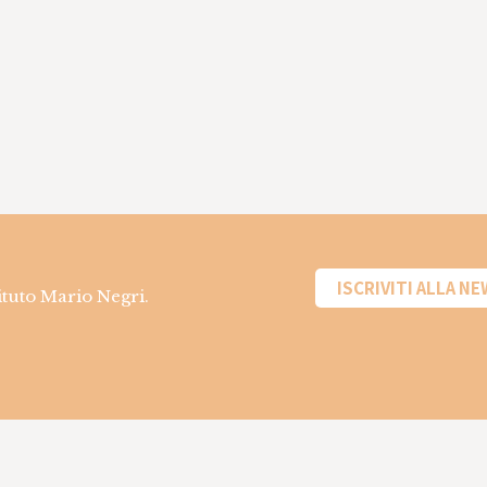
ISCRIVITI ALLA N
tituto Mario Negri.
Informazioni sui