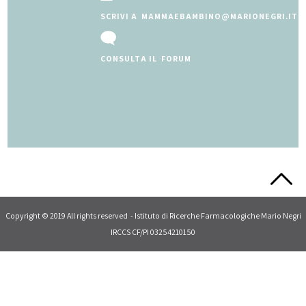
SCRIVI A MAMMAEBAMBINO@MARIONEGRI.IT
CONSULTA IL FORUM
Slide 2 of 5.
Copyright © 2019 All rights reserved - Istituto di Ricerche Farmacologiche Mario Negri
IRCCS CF/PI 03254210150