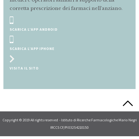
 nell’anziano.
farmaci.
SCRIVI A MAMMAEBAMBINO@MARIONEGRI.I
CONSULTA IL FORUM
Slide 2 of 5.
Copyright © 2019 All rights reserved - Istituto di Ricerche Farmacologiche Mario Negri
IRCCS CF/PI 03254210150