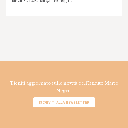
Email
Elvira.Fanelli@marionegri.it
Tieniti aggiornato sulle novità dell'Istituto Mario
Negri.
ISCRIVITI ALLA NEWSLETTER