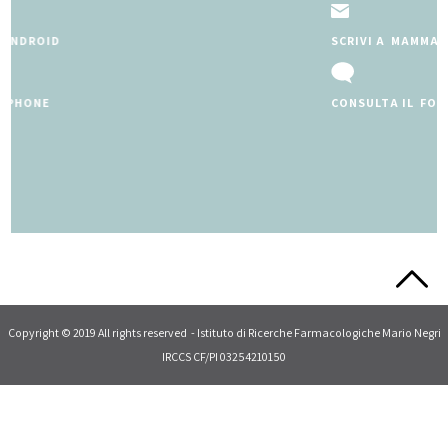
SCRIVI A MAMMAEBAMBINO@MARIONEGRI.IT
CONSULTA IL FORUM
Slide 2 of 5.
Copyright © 2019 All rights reserved - Istituto di Ricerche Farmacologiche Mario Negri
IRCCS CF/PI 03254210150