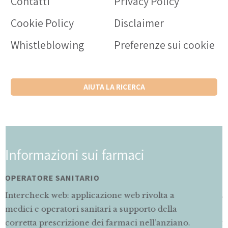
Contatti
Privacy Policy
Cookie Policy
Disclaimer
Whistleblowing
Preferenze sui cookie
AIUTA LA RICERCA
Informazioni sui farmaci
MAMMA E BAMBINO
volta a
Servizio di informazioni rivolto alle
to della
gravidanza e allattamento sul corretto
ell’anziano.
farmaci.