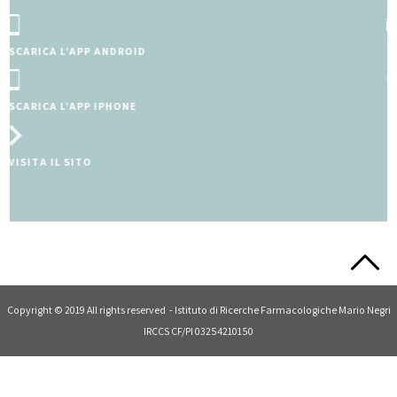
SCRIVI A MAMMAEBAMBINO@MARIONEGRI.IT
CONSULTA IL FORUM
Slide 2 of 5.
Copyright © 2019 All rights reserved - Istituto di Ricerche Farmacologiche Mario Negri
IRCCS CF/PI 03254210150