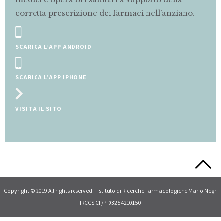
 prescrizione dei farmaci nell’anziano.
farmaci.
SCRIVI A M
L’APP ANDROID
CONSULTA I
L’APP IPHONE
 SITO
Slide 2 of 5.
Copyright © 2019 All rights reserved - Istituto di Ricerche Farmacologiche Mario Negri
IRCCS CF/PI 03254210150