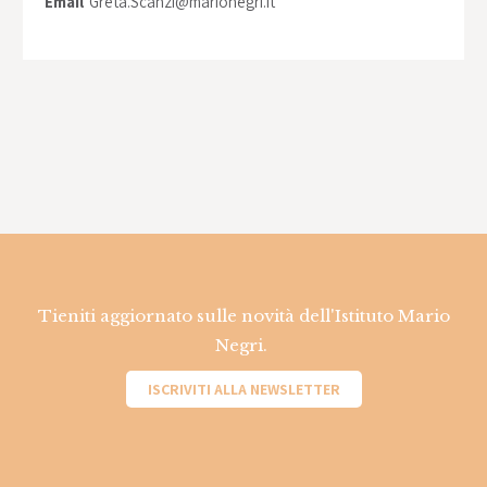
Email
Greta.Scanzi@marionegri.it
Tieniti aggiornato sulle novità dell'Istituto Mario
Negri.
ISCRIVITI ALLA NEWSLETTER