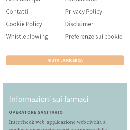
Contatti
Privacy Policy
Cookie Policy
Disclaimer
Whistleblowing
Preferenze sui cookie
AIUTA LA RICERCA
mazioni sui farmaci
Informa
ORE SANITARIO
MAMMA E 
eck web: applicazione web rivolta a
Servizio d
 operatori sanitari a supporto della
gravidanza