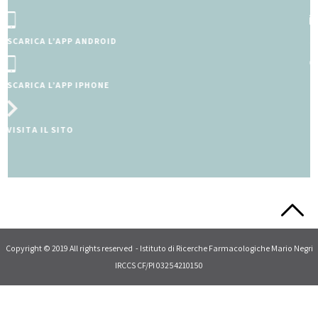
SCRIVI A MAMMAEBAMBINO@MARIONEGRI.I
CONSULTA IL FORUM
Slide 2 of 5.
Copyright © 2019 All rights reserved - Istituto di Ricerche Farmacologiche Mario Negri
IRCCS CF/PI 03254210150