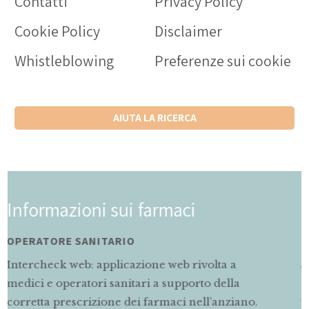
Contatti
Privacy Policy
Cookie Policy
Disclaimer
Whistleblowing
Preferenze sui cookie
AIUTA LA RICERCA
ci
Informazioni sui farmaci
MAMMA E BAMBINO
 rivolta a
Servizio di informazioni rivolto al
porto della
gravidanza e allattamento sul corret
 nell’anziano.
farmaci.