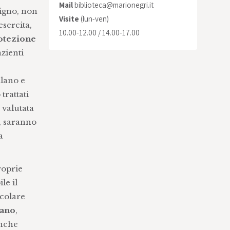
Mail
biblioteca@marionegri.it
uigno, non
Visite
(lun-ven)
esercita,
10.00-12.00 / 14.00-17.00
rotezione
zienti
ilano e
trattati
à valutata
i, saranno
a
roprie
le il
icolare
sano
,
anche