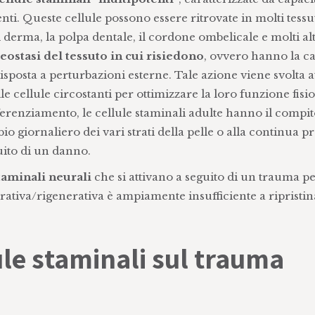
enti. Queste cellule possono essere ritrovate in molti tessut
l derma, la polpa dentale, il cordone ombelicale e molti alt
ostasi del tessuto in cui risiedono
, ovvero hanno la ca
isposta a perturbazioni esterne. Tale azione viene svolta 
le cellule circostanti per ottimizzare la loro funzione fisio
ifferenziamento, le cellule staminali adulte hanno il compit
io giornaliero dei vari strati della pelle o alla continua 
uito di un danno.
staminali neurali
che si attivano a seguito di un trauma p
parativa/rigenerativa è ampiamente insufficiente a ripristin
ule staminali sul trauma