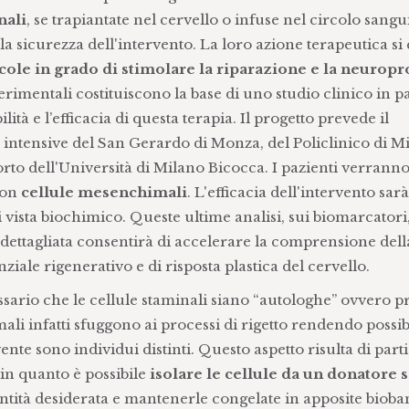
nali
, se trapiantate nel cervello o infuse nel circolo sang
la sicurezza dell'intervento. La loro azione terapeutica si 
ecole in grado di stimolare la riparazione e la neurop
rimentali costituiscono la base di uno studio clinico in pa
bilità e l’efficacia di questa terapia. Il progetto prevede il
e intensive del San Gerardo di Monza, del Policlinico di M
to dell'Università di Milano Bicocca. I pazienti verranno 
con
cellule mesenchimali
. L'efficacia dell'intervento sar
di vista biochimico. Queste ultime analisi, sui biomarcator
ì dettagliata consentirà di accelerare la comprensione dell
ziale rigenerativo e di risposta plastica del cervello.
ssario che le cellule staminali siano “autologhe” ovvero p
li infatti sfuggono ai processi di rigetto rendendo possibi
nte sono individui distinti. Questo aspetto risulta di part
 in quanto è possibile
isolare le cellule da un donatore 
ntità desiderata e mantenerle congelate in apposite biob