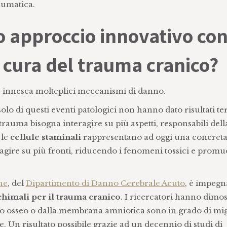
aumatica.
o approccio innovativo con
a cura del trauma cranico?
 innesca molteplici meccanismi di danno.
lo di questi eventi patologici non hanno dato risultati ter
rauma bisogna interagire su più aspetti, responsabili dell
 le
cellule staminali
rappresentano ad oggi una concret
 agire su più fronti, riducendo i fenomeni tossici e pro
ne
, del
Dipartimento di Danno Cerebrale Acuto
, è impegn
himali per il trauma cranico
. I ricercatori hanno dimo
llo osseo o dalla membrana amniotica sono in grado di mi
. Un risultato possibile grazie ad un decennio di studi di