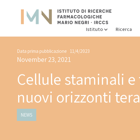
Istituto
Ricerca
Data prima pubblicazione
11/4/2023
November 23, 2021
Cellule staminali e
nuovi orizzonti ter
NEWS