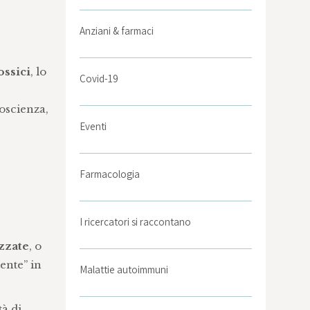
Anziani & farmaci
ossici
, lo
Covid-19
oscienza,
Eventi
Farmacologia
I ricercatori si raccontano
izzate
, o
ente” in
Malattie autoimmuni
tà di