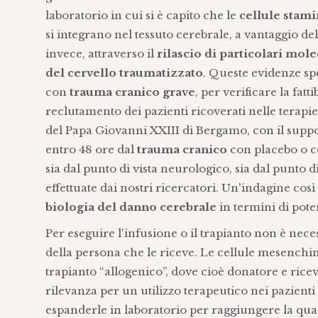
laboratorio in cui si è capito che le
cellule stami
si integrano nel tessuto cerebrale, a vantaggio del
invece, attraverso il
rilascio di particolari mol
del cervello traumatizzato
. Queste evidenze spe
con
trauma cranico grave
, per verificare la fatti
reclutamento dei pazienti ricoverati nelle terapi
del Papa Giovanni XXIII di Bergamo, con il suppor
entro 48 ore dal
trauma cranico
con placebo o 
sia dal punto di vista neurologico, sia dal punto 
effettuate dai nostri ricercatori. Un'indagine cos
biologia del danno cerebrale
in termini di poten
Per eseguire l'infusione o il trapianto non è nece
della persona che le riceve. Le cellule mesenchima
trapianto “allogenico”, dove cioè donatore e riceve
rilevanza per un utilizzo terapeutico nei pazienti
espanderle in laboratorio per raggiungere la qua