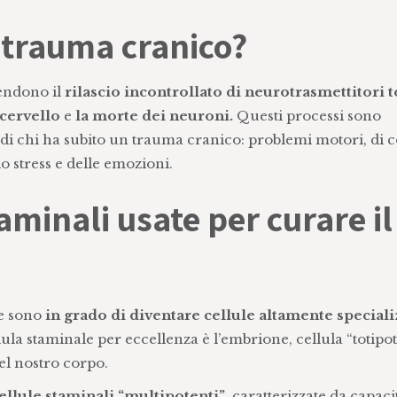
 trauma cranico?
rendono il
rilascio incontrollato di neurotrasmettitori t
 cervello
e
la morte dei neuroni.
Questi processi sono
i chi ha subito un trauma cranico: problemi motori, di c
o stress e delle emozioni.
aminali usate per curare il
e sono
in grado di diventare cellule altamente special
lula staminale per eccellenza è l’embrione, cellula “totipot
del nostro corpo.
ellule staminali “multipotenti”
, caratterizzate da capaci