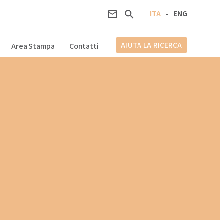
ITA
-
ENG
AIUTA LA RICERCA
Area Stampa
Contatti