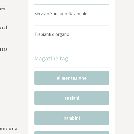
nei
Servizio Sanitario Nazionale
o di
Trapianti d'organo
ono
Magazine tag
alimentazione
anziani
bambini
ono una