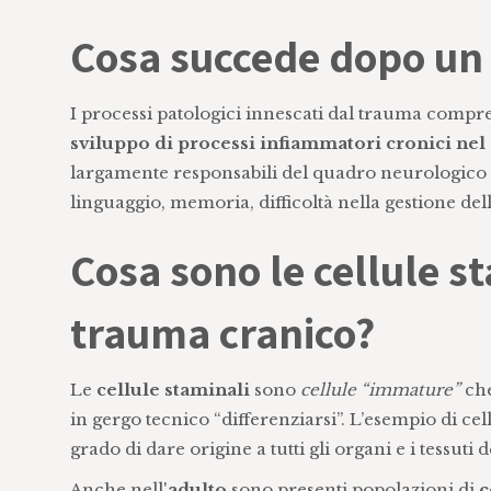
Cosa succede dopo un
I processi patologici innescati dal trauma comp
sviluppo di processi infiammatori cronici nel
largamente responsabili del quadro neurologico d
linguaggio, memoria, difficoltà nella gestione dell
Cosa sono le cellule st
trauma cranico?
Le
cellule staminali
sono
cellule “immature”
ch
in gergo tecnico “differenziarsi”. L’esempio di cel
grado di dare origine a tutti gli organi e i tessuti 
Anche nell'
adulto
sono presenti popolazioni di
c