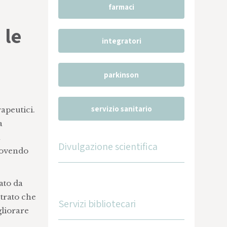
farmaci
 le
integratori
parkinson
servizio sanitario
apeutici.
a
a
Divulgazione scientifica
muovendo
ato da
strato che
Servizi bibliotecari
gliorare