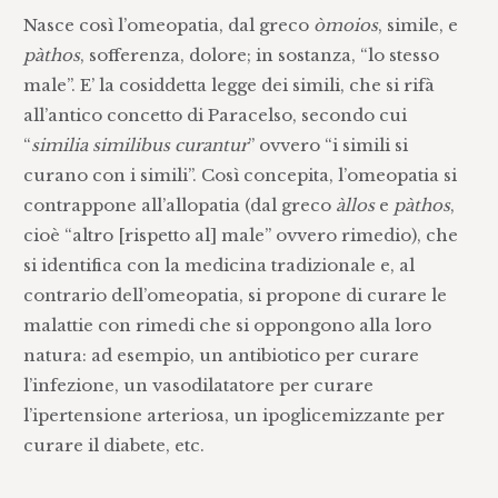
Nasce così l’omeopatia, dal greco
òmoios
, simile, e
pàthos
, sofferenza, dolore; in sostanza, “lo stesso
male”. E’ la cosiddetta legge dei simili, che si rifà
all’antico concetto di Paracelso, secondo cui
“
similia similibus curantur
” ovvero “i simili si
curano con i simili”. Così concepita, l’omeopatia si
contrappone all’allopatia (dal greco
àllos
e
pàthos
,
cioè “altro [rispetto al] male” ovvero rimedio), che
si identifica con la medicina tradizionale e, al
contrario dell’omeopatia, si propone di curare le
malattie con rimedi che si oppongono alla loro
natura: ad esempio, un antibiotico per curare
l’infezione, un vasodilatatore per curare
l’ipertensione arteriosa, un ipoglicemizzante per
curare il diabete, etc.