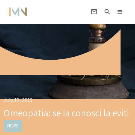
July 19, 2019
Omeopatia: se la conosci la eviti
NEWS