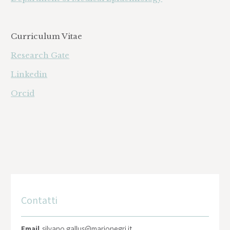
Curriculum Vitae
Research Gate
Linkedin
Orcid
Contatti
Email
silvano.gallus@marionegri.it