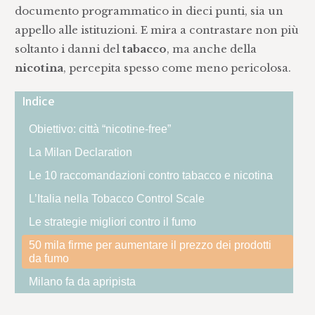
documento programmatico in dieci punti, sia un
appello alle istituzioni. E mira a contrastare non più
soltanto i danni del
tabacco
, ma anche della
nicotina
, percepita spesso come meno pericolosa.
Indice
Obiettivo: città “nicotine-free”
La Milan Declaration
Le 10 raccomandazioni contro tabacco e nicotina
L’Italia nella Tobacco Control Scale
Le strategie migliori contro il fumo
50 mila firme per aumentare il prezzo dei prodotti
da fumo
Milano fa da apripista