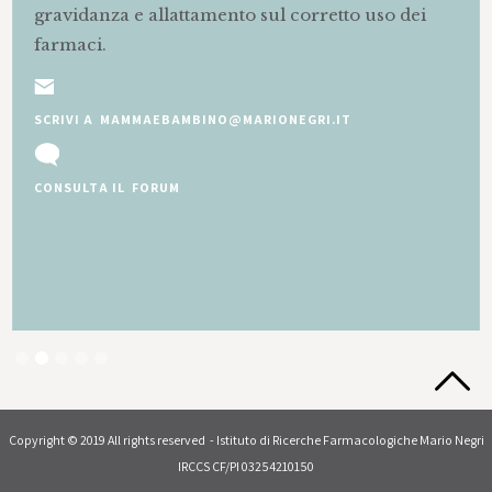
gravidanza e allattamento sul corretto uso dei
farmaci.
SCRIVI A MAMMAEBAMBINO@MARIONEGRI.IT
CONSULTA IL FORUM
Slide 2 of 5.
Copyright © 2019 All rights reserved - Istituto di Ricerche Farmacologiche Mario Negri
IRCCS CF/PI 03254210150