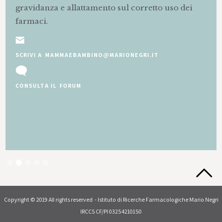
gravidanza e allattamento sul corretto uso dei
farmaci.
SCRIVI A MAMMAEBAMBINO@MARIONEGRI.IT
CONSULTA IL FORUM
Slide 2 of 5.
Copyright © 2019 All rights reserved - Istituto di Ricerche Farmacologiche Mario Negri
IRCCS CF/PI 03254210150